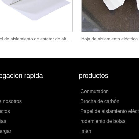
Papel de aislamiento de estator de alta calidad para bobinado de motores eléctricos
gacion rapida
productos
Conmutador
e nosotros
Brocha de carbón
uctos
Papel de aislamiento eléct
ias
rodamiento de bolas
argar
Imán