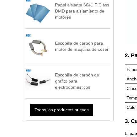
Papel aislante 6641 F Class
DMD para aislamiento de
motores
Escobilla de carbón para
motor de máquina de coser
2. P
Espe
Escobilla de carbón de
Anch
grafito para
electrodomésticos
Clase
Tempe
Color
Todos los productos nuevos
3. C
El pap