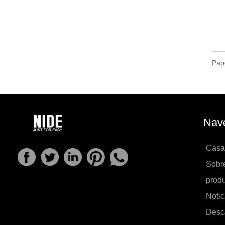
Nave
Casa
Sobr
prod
Notic
Desc