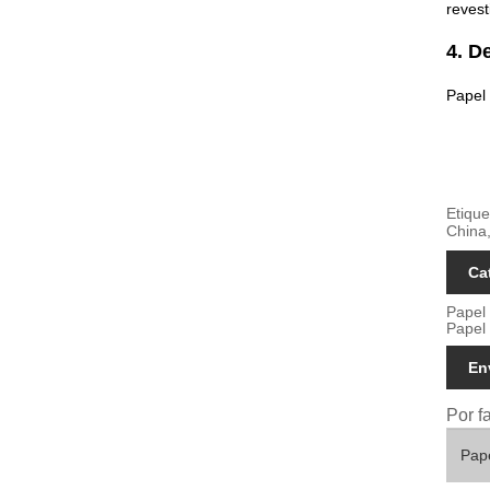
revest
4. D
Papel
Etique
China,
Ca
Papel
Papel
En
Por f