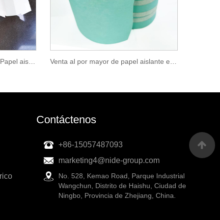
Hoja de aislamiento eléctrico Papel aislante DMD
Venta al por mayor de papel aislante eléctrico 6641 DMD para motores
Contáctenos
+86-15057487093
marketing4@nide-group.com
rico
No. 528, Kemao Road, Parque Industrial
Wangchun, Distrito de Haishu, Ciudad de
Ningbo, Provincia de Zhejiang, China.