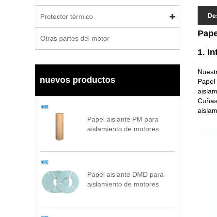
De
Protector térmico
Pape
Otras partes del motor
1. I
Nuestr
nuevos productos
Papel 
aislam
Cuñas 
aislam
Papel aislante PM para
aislamiento de motores
Papel aislante DMD para
aislamiento de motores