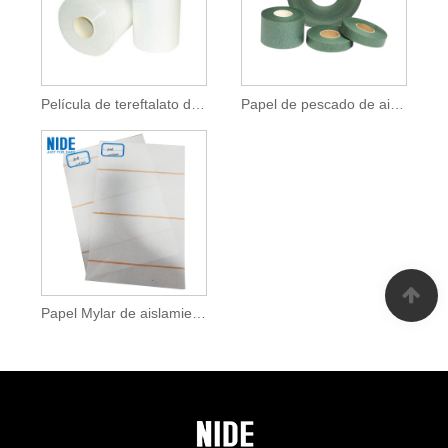
Película de tereftalato de polietileno de clase B Mylar
Papel de pescado de aislamiento de alto voltaje para bobinado de motor
Papel Mylar de aislamiento AMA de película Mylar de 0,24 mm