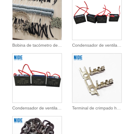
Bobina de tacómetro de lavadora de tambor para bobina de medición de velocidad del motor
Condensador de ventilador de techo de aire acondicionado CBB61 3UF 450V
Condensador de ventilador eléctrico 1.2UF CBB61
Terminal de crimpado hembra automático Terminal de crimpado de cable