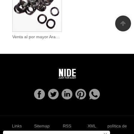
Venta al por mayor Arandela elástica de onda de motor
Links
Sitemap
RSS
XML
política de