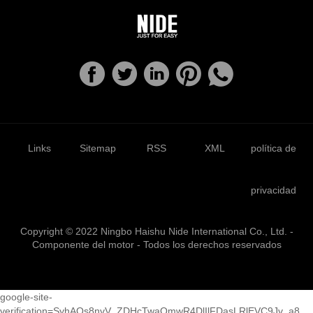
Links
Sitemap
RSS
XML
política de
privacidad
Copyright © 2022 Ningbo Haishu Nide International Co., Ltd. -
Componente del motor - Todos los derechos reservados
google-site-
verification=SyhAOs8nvV_ZDHcTwaQmwR4DlIlFDasLRlEVC9Jv_a8