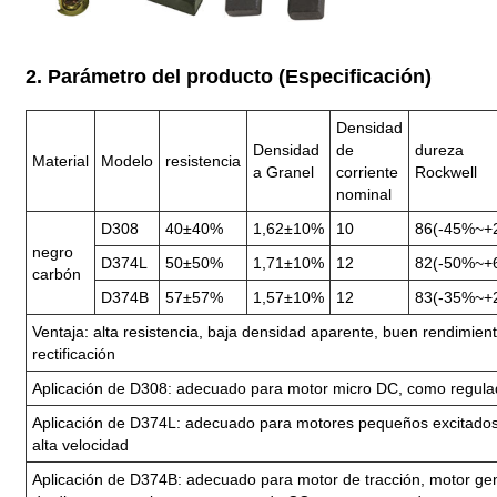
2. Parámetro del producto (Especificación)
Densidad
Densidad
de
dureza
Material
Modelo
resistencia
a Granel
corriente
Rockwell
nominal
D308
40±40%
1,62±10%
10
86(-45%~+
negro
D374L
50±50%
1,71±10%
12
82(-50%~+
carbón
D374B
57±57%
1,57±10%
12
83(-35%~+
Ventaja: alta resistencia, baja densidad aparente, buen rendimien
rectificación
Aplicación de D308: adecuado para motor micro DC, como regulad
Aplicación de D374L: adecuado para motores pequeños excitados
alta velocidad
Aplicación de D374B: adecuado para motor de tracción, motor ge