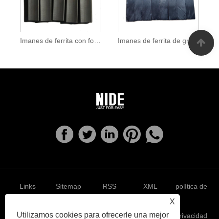
Imanes de ferrita con forma de potencia fuerte
Imanes de ferrita de gran potencia industrial
Links
Sitemap
RSS
XML
política de
X
Utilizamos cookies para ofrecerle una mejor
privacidad